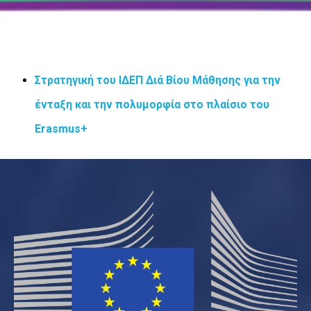
Στρατηγική του ΙΔΕΠ Διά Βίου Μάθησης για την
ένταξη και την πολυμορφία στο πλαίσιο του
Erasmus+