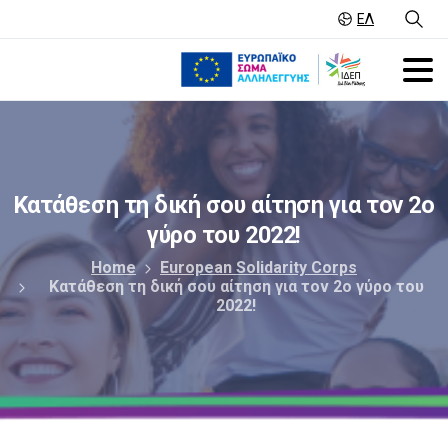
ΕΛ
Κατάθεση
τη
δική
σου
αίτηση
για
τον
2ο
γύρο
του
2022!
Home
European Solidarity Corps
Κατάθεση τη δική σου αίτηση για τον 2ο γύρο του
2022!