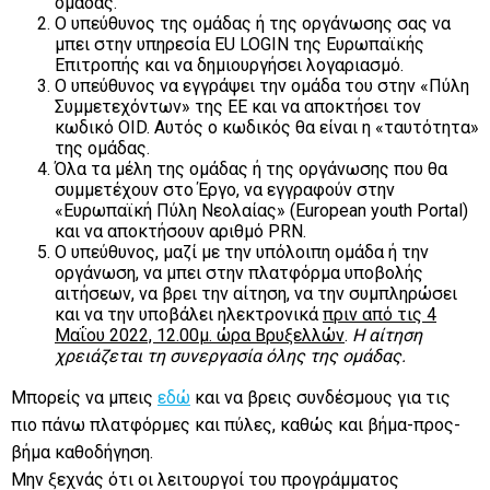
ομάδας.
Ο υπεύθυνος της ομάδας ή της οργάνωσης σας να
μπει στην υπηρεσία EU LOGIN της Ευρωπαϊκής
Επιτροπής και να δημιουργήσει λογαριασμό.
Ο υπεύθυνος να εγγράψει την ομάδα του στην «Πύλη
Συμμετεχόντων» της ΕΕ και να αποκτήσει τον
κωδικό OID. Αυτός ο κωδικός θα είναι η «ταυτότητα»
της ομάδας.
Όλα τα μέλη της ομάδας ή της οργάνωσης που θα
συμμετέχουν στο Έργο, να εγγραφούν στην
«Ευρωπαϊκή Πύλη Νεολαίας» (European youth Portal)
και να αποκτήσουν αριθμό PRN.
Ο υπεύθυνος, μαζί με την υπόλοιπη ομάδα ή την
οργάνωση, να μπει στην πλατφόρμα υποβολής
αιτήσεων, να βρει την αίτηση, να την συμπληρώσει
και να την υποβάλει ηλεκτρονικά
πριν από τις 4
Μαΐου 2022, 12.00μ. ώρα Βρυξελλών
.
Η αίτηση
χρειάζεται τη συνεργασία όλης της ομάδας.
Μπορείς να μπεις
εδώ
και να βρεις συνδέσμους για τις
πιο πάνω πλατφόρμες και πύλες, καθώς και βήμα-προς-
βήμα καθοδήγηση.
Μην ξεχνάς ότι οι λειτουργοί του προγράμματος