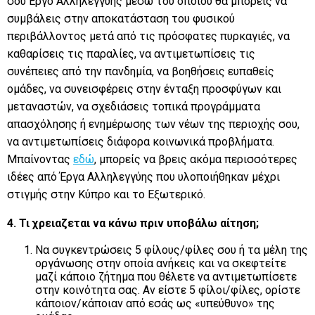
σου Έργο Αλληλεγγύης μέσω του οποίου θα μπορείς να
συμβάλεις στην αποκατάσταση του φυσικού
περιβάλλοντος μετά από τις πρόσφατες πυρκαγιές, να
καθαρίσεις τις παραλίες, να αντιμετωπίσεις τις
συνέπειες από την πανδημία, να βοηθήσεις ευπαθείς
ομάδες, να συνεισφέρεις στην ένταξη προσφύγων και
μεταναστών, να σχεδιάσεις τοπικά προγράμματα
απασχόλησης ή ενημέρωσης των νέων της περιοχής σου,
να αντιμετωπίσεις διάφορα κοινωνικά προβλήματα.
Μπαίνοντας
εδώ
, μπορείς να βρεις ακόμα περισσότερες
ιδέες από Έργα Αλληλεγγύης που υλοποιήθηκαν μέχρι
στιγμής στην Κύπρο και το Εξωτερικό.
4. Τι χρειαζεται να κάνω πριν
υποβάλω αίτηση;
Να συγκεντρώσεις 5 φίλους/φίλες σου ή τα μέλη της
οργάνωσης στην οποία ανήκεις και να σκεφτείτε
μαζί κάποιο ζήτημα που θέλετε να αντιμετωπίσετε
στην κοινότητα σας. Αν είστε 5 φίλοι/φίλες, ορίστε
κάποιον/κάποιαν από εσάς ως «υπεύθυνο» της