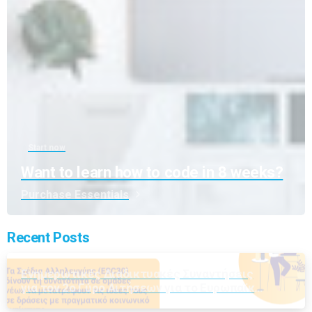
Start now
Want to learn how to code in 8 weeks?
Purchase Essentials
Recent Posts
Ενημερωτικές Διαδικτυακές Συναντήσεις
για τον 2ο Γύρο Αιτήσεων για το Ευρωπαϊκό
Σώμα Αλληλεγγύης