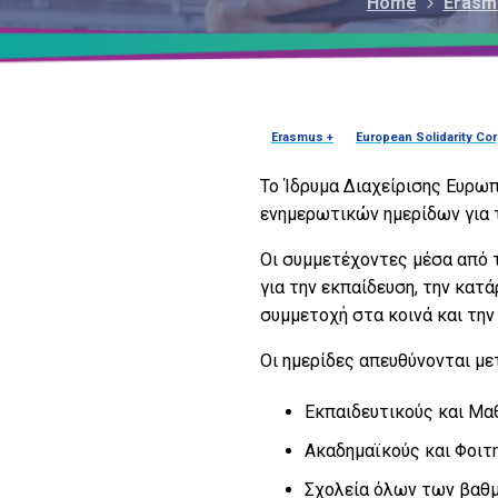
Home
Erasm
Erasmus +
European Solidarity Co
Το Ίδρυμα Διαχείρισης Ευρω
ενημερωτικών ημερίδων για 
Οι συμμετέχοντες μέσα από τ
για την εκπαίδευση, την κατά
συμμετοχή στα κοινά και τη
Οι ημερίδες απευθύνονται με
Εκπαιδευτικούς και Μα
Ακαδημαϊκούς και Φοιτ
Σχολεία όλων των βαθ