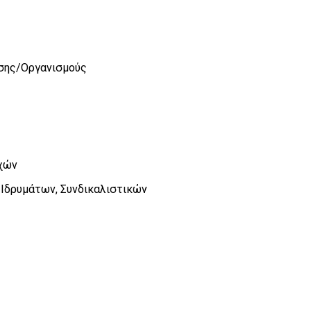
ισης/Οργανισμούς
χών
δρυμάτων, Συνδικαλιστικών