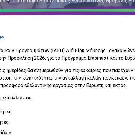
us +
Info Days Διαδικτυακές Ενημερωτικές Ημερίδες –
rps
παϊκών Προγραμμάτων (ΙΔΕΠ) Διά Βίου Μάθησης, ανακοινώνε
την Πρόσκληση 2026, για το Πρόγραμμα Erasmus+ και το Ευρ
ις ημερίδες θα ενημερωθούν για τις ευκαιρίες που παρέχου
ρτιση, την κινητικότητα, την ανταλλαγή καλών πρακτικών, τι
ν προσφορά εθελοντικής εργασίας στην Ευρώπη και εκτός.
ταξύ άλλων σε:
θητές
ητές
μίδων