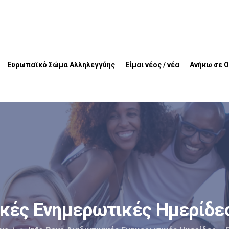
Ευρωπαϊκό Σώμα Αλληλεγγύης
Είμαι νέος / νέα
Ανήκω σε 
ακές
Ενημερωτικές
Ημερίδε