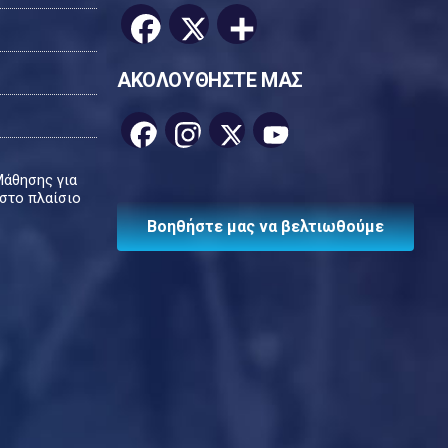
Facebook
X
Μοιραστείτε
ΑΚΟΛΟΥΘΗΣΤΕ ΜΑΣ
Facebook
Instagram
X
YouTube
Channel
Μάθησης για
 στο πλαίσιο
Βοηθήστε μας να βελτιωθούμε