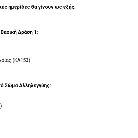
ές ημερίδες θα γίνουν ως εξής:
 Βασική Δράση 1:
λαίας (ΚΑ153)
ό Σώμα Αλληλεγγύης:
)